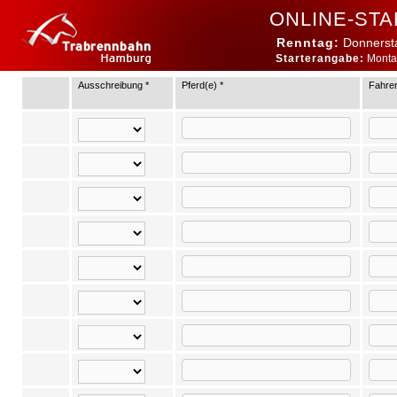
ONLINE-ST
Renntag:
Donnersta
Starterangabe:
Montag
Ausschreibung *
Pferd(e) *
Fahrer