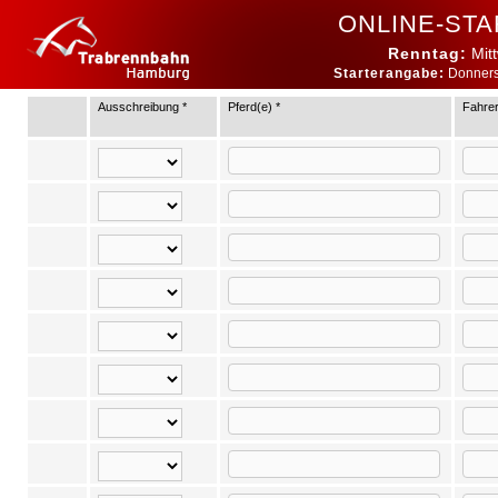
ONLINE-ST
Renntag:
Mitt
Starterangabe:
Donnerst
Ausschreibung *
Pferd(e) *
Fahrer